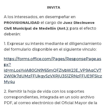
INVITA
A los interesados, en desempeñar en
PROVISIONALIDAD
el cargo de
Juez Diecinueve
Civil Municipal de Medellín (Ant.)
; para el efecto
deberán:
1. Expresar su interés mediante el diligenciamiento
del formulario disponible en el siguiente vínculo:
https://forms.office.com/Pages/ResponsePage.as
px?
id=mLosYviA80GN9Y65mQFZiybW2JE_VP9AqCV7
2Wl0k7dUMzFFUkgySzVXRjU3S1ZRNzFFUE9FSlcz
My4u
2. Remitir la hoja de vida con los soportes
correspondientes, integrada en un solo archivo
PDF, al correo electrónico del Oficial Mayor de la