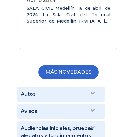
Apr 16 2024
SALA CIVIL Medellín, 16 de abril de
S
2024 La Sala Civil del Tribunal
2
Superior de Medellín INVITA A los
S
interesados que hagan parte o no de
i
la lista de elegibles, en desempeñar
P
en PROVISIONALIDAD el cargo de
J
Escribiente de la
B
MÁS NOVEDADES
Autos
Avisos
Audiencias iniciales, pruebas,
alegatos y funcionamientos