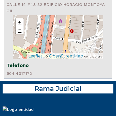
CALLE 14 #48-32 EDIFICIO HORACIO MONTOYA
GIL
+
−
Leaflet
OpenStreetMap
| ©
contributors
Telefono
604 4017172
Rama Judicial