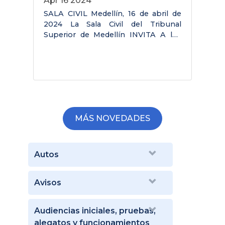
Apr 16 2024
SALA CIVIL Medellín, 16 de abril de
S
2024 La Sala Civil del Tribunal
2
Superior de Medellín INVITA A los
S
interesados que hagan parte o no de
i
la lista de elegibles, en desempeñar
P
en PROVISIONALIDAD el cargo de
J
Escribiente de la
B
MÁS NOVEDADES
Autos
Avisos
Audiencias iniciales, pruebas,
alegatos y funcionamientos