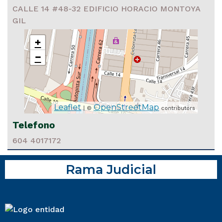
CALLE 14 #48-32 EDIFICIO HORACIO MONTOYA
GIL
+
−
Leaflet
OpenStreetMap
| ©
contributors
Telefono
604 4017172
Rama Judicial