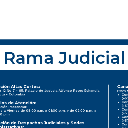
Rama Judicial
ción Altas Cortes:
Cana
e 12 No 7 - 65, Palacio de Justicia Alfonso Reyes Echandía
Estos
otá - Colombia
Con
(+5
Cor
ios de Atención:
(+5
ción Presencial:
Con
s a Viernes de 08:00 a.m. a 01:00 p.m. y de 02:00 p.m. a
(+5
0 p.m.
Com
(+5
ción de Despachos Judiciales y Sedes
Cor
istrativas:
(+5