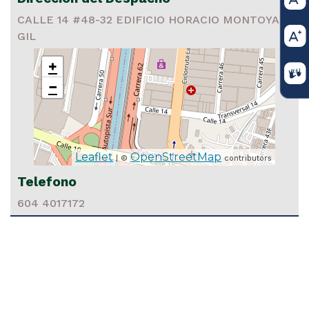
CALLE 14 #48-32 EDIFICIO HORACIO MONTOYA
GIL
+
−
16 2024
Leaflet
OpenStreetMap
| ©
contributors
IVIL Medellín, 16 de abril de 2024 La Sala Civil del Tribunal
lín INVITA A los interesados, en desempeñar en PROVISIO
Telefono
 de Juez Primero Civil del Circuito de Bello (Ant.) y Juez Veint
604 4017172