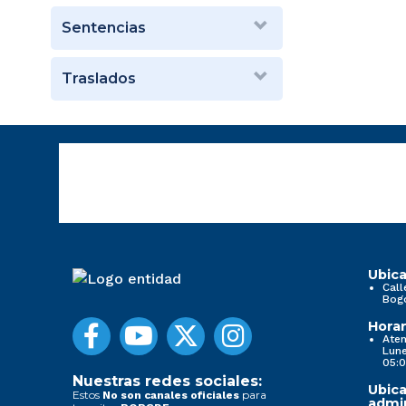
Sentencias
Traslados
Ubica
Call
Bog
Horar
Aten
Lune
05:0
Nuestras redes sociales:
Ubica
Estos
para
No son canales oficiales
admin