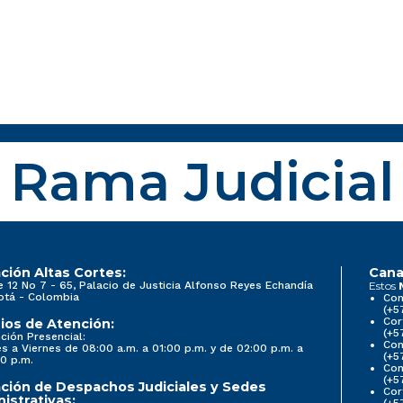
Rama Judicial
ción Altas Cortes:
Cana
e 12 No 7 - 65, Palacio de Justicia Alfonso Reyes Echandía
Estos
otá - Colombia
Con
(+5
Cor
ios de Atención:
(+5
ción Presencial:
Con
s a Viernes de 08:00 a.m. a 01:00 p.m. y de 02:00 p.m. a
(+5
0 p.m.
Com
(+5
ción de Despachos Judiciales y Sedes
Cor
istrativas:
(+5