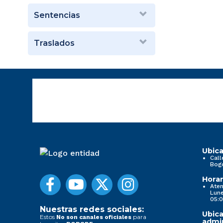
Sentencias
Traslados
Ubica
Call
Bog
Horar
Aten
Lune
05:0
Nuestras redes sociales:
Ubica
Estos
para
No son canales oficiales
admin