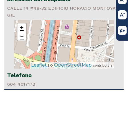
CALLE 14 #48-32 EDIFICIO HORACIO MONTOYA
GIL
+
−
16 2024
Leaflet
OpenStreetMap
| ©
contributors
IVIL Medellín, 16 de abril de 2024 La Sala Civil del Tribunal
lín INVITA A los interesados, en desempeñar en PROVISIO
Telefono
 de Juez Primero Civil del Circuito de Bello (Ant.) y Juez Veint
604 4017172