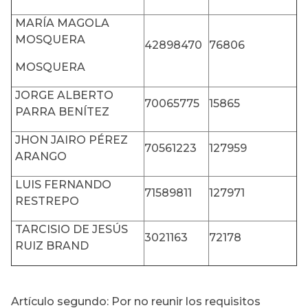
MARÍA MAGOLA
MOSQUERA
42898470
76806
MOSQUERA
JORGE ALBERTO
70065775
15865
PARRA BENÍTEZ
JHON JAIRO PÉREZ
70561223
127959
ARANGO
LUIS FERNANDO
71589811
127971
RESTREPO
TARCISIO DE JESÚS
3021163
72178
RUIZ BRAND
Artículo segundo: Por no reunir los requisitos