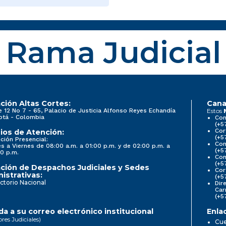
Rama Judicial
ción Altas Cortes:
Cana
e 12 No 7 - 65, Palacio de Justicia Alfonso Reyes Echandía
Estos
otá - Colombia
Con
(+5
Cor
ios de Atención:
(+5
ción Presencial:
Con
s a Viernes de 08:00 a.m. a 01:00 p.m. y de 02:00 p.m. a
(+5
0 p.m.
Com
(+5
ción de Despachos Judiciales y Sedes
Cor
istrativas:
(+5
ctorio Nacional
Dir
Car
(+5
a a su correo electrónico institucional
Enla
ores Judiciales)
Cue