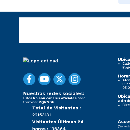
Ubica
Call
Bog
Horar
Aten
Lune
05:0
Nuestras redes sociales:
Ubica
Estos
para
No son canales oficiales
admin
tramitar
PQRSDF
Dire
Total de Visitantes :
22153131
Visitantes Últimas 24
Acced
(Servid
horas :
136364