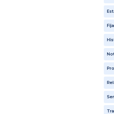
Es
Fij
His
Not
Pr
Rel
Sen
Tra