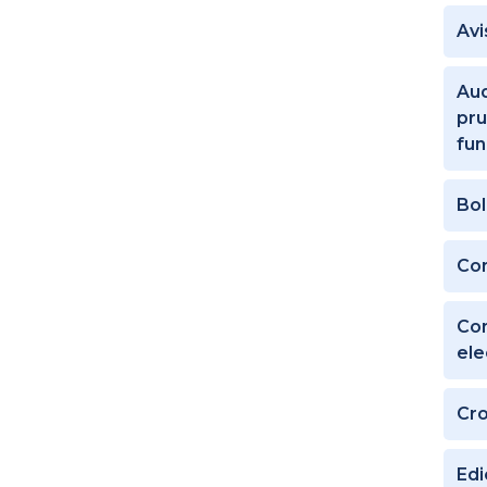
Avi
Aud
pru
fun
Bol
Co
Con
ele
Cr
Edi