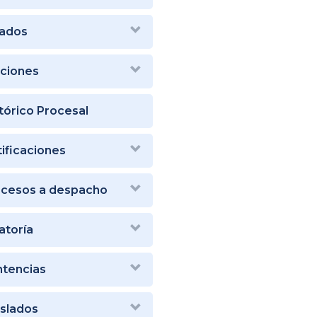
tados
aciones
tórico Procesal
ificaciones
ocesos a despacho
atoría
tencias
slados