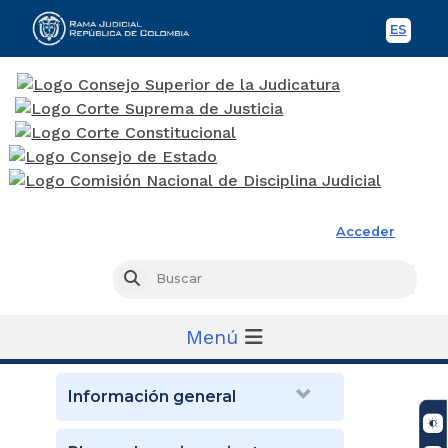
ES
Spani
Rama Judicial
Acceder
Busc
Buscar
Menú
Información general