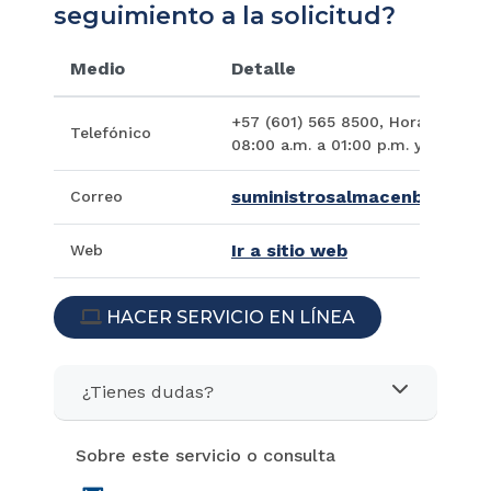
seguimiento a la solicitud?
Medio
Detalle
+57 (601) 565 8500, Horario de At
Telefónico
08:00 a.m. a 01:00 p.m. y de 02:0
suministrosalmacenbogota@c
Correo
Ir a sitio web
Web
HACER SERVICIO EN LÍNEA
ICON
¿Tienes dudas?
Sobre este servicio o consulta
icon