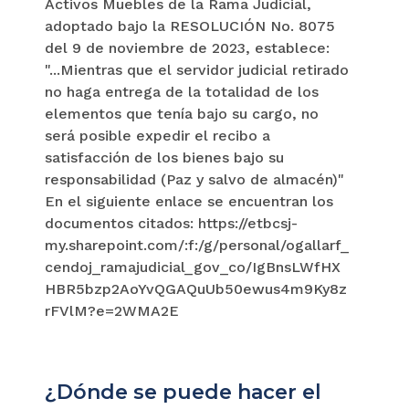
Activos Muebles de la Rama Judicial,
adoptado bajo la RESOLUCIÓN No. 8075
del 9 de noviembre de 2023, establece:
"...Mientras que el servidor judicial retirado
no haga entrega de la totalidad de los
elementos que tenía bajo su cargo, no
será posible expedir el recibo a
satisfacción de los bienes bajo su
responsabilidad (Paz y salvo de almacén)"
En el siguiente enlace se encuentran los
documentos citados: https://etbcsj-
my.sharepoint.com/:f:/g/personal/ogallarf_
cendoj_ramajudicial_gov_co/IgBnsLWfHX
HBR5bzp2AoYvQGAQuUb50ewus4m9Ky8z
rFVlM?e=2WMA2E
¿Dónde se puede hacer el