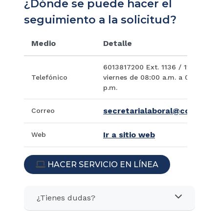
¿Dónde se puede hacer el
seguimiento a la solicitud?
Medio
Detalle
6013817200 Ext. 1136 / 1128, Hora
Telefónico
viernes de 08:00 a.m. a 01:00 p.m
p.m.
secretarialaboral@cortesupr
Correo
Ir a sitio web
Web
HACER SERVICIO EN LÍNEA
ICON
¿Tienes dudas?