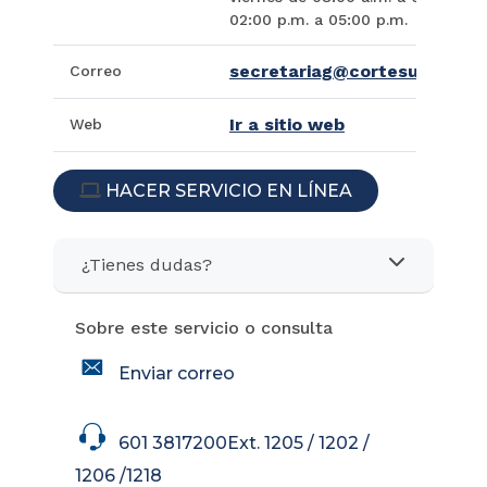
02:00 p.m. a 05:00 p.m.
secretariag@cortesuprema.g
Correo
Ir a sitio web
Web
HACER SERVICIO EN LÍNEA
ICON
¿Tienes dudas?
Sobre este servicio o consulta
icon
Enviar correo
icon
601 3817200Ext. 1205 / 1202 /
1206 /1218