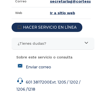
secretariag@cortesuprema.g
Correo
Ir a sitio web
Web
HACER SERVICIO EN LÍNEA
ICON
¿Tienes dudas?
Sobre este servicio o consulta
icon
Enviar correo
icon
601 3817200Ext. 1205 / 1202 /
1206 /1218