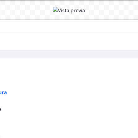
ura
a