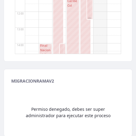
Caribe
Col
12:00
13:00
14:00
Final
Nacion
al de
TALEN
15:00
TOS
2026
Teatro
16:00
Robert
MIGRACIONRAMAV2
o Arias
Pérez
de
17:00
"Colsu
bsidio"
Permiso denegado, debes ser super
18:00
administrador para ejecutar este proceso
19:00