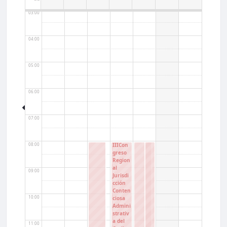
03:00
04:00
05:00
06:00
07:00
08:00
IIICon
greso
Region
al
09:00
Jurisdi
cción
Conten
10:00
ciosa
Admini
strativ
a del
11:00