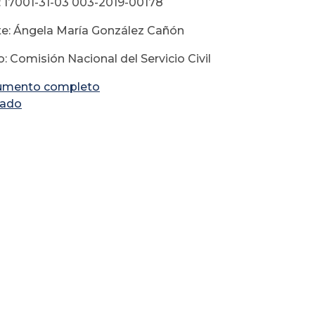
 17001-31-03 003-2019-00178
e: Ángela María González Cañón
: Comisión Nacional del Servicio Civil
umento completo
lado