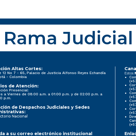
Rama Judicial
ción Altas Cortes:
Cana
e 12 No 7 - 65, Palacio de Justicia Alfonso Reyes Echandía
Estos
otá - Colombia
Con
(+5
Cor
ios de Atención:
(+5
ción Presencial:
Con
s a Viernes de 08:00 a.m. a 01:00 p.m. y de 02:00 p.m. a
(+5
0 p.m.
Com
(+5
ción de Despachos Judiciales y Sedes
Cor
istrativas:
(+5
ctorio Nacional
Dir
Car
(+5
a a su correo electrónico institucional
Enla