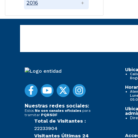
2016
Ubica
Call
Bog
Horar
Aten
Lune
05:0
Nuestras redes sociales:
Ubica
Estos
para
No son canales oficiales
admin
tramitar
PQRSDF
Dire
Total de Visitantes :
22233904
Visitantes Últimas 24
Acced