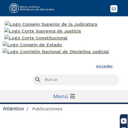
ES
Spani
Rama Judicial
Acceder
Busc
Buscar
Menú
Atlántico
Publicaciones