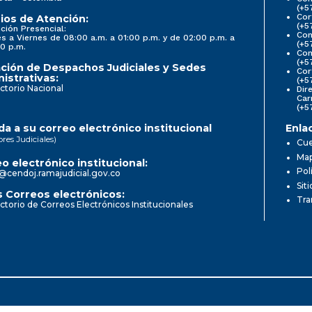
(+5
Cor
ios de Atención:
(+5
ción Presencial:
Con
s a Viernes de 08:00 a.m. a 01:00 p.m. y de 02:00 p.m. a
(+5
0 p.m.
Com
(+5
ción de Despachos Judiciales y Sedes
Cor
istrativas:
(+5
ctorio Nacional
Dir
Car
(+5
a a su correo electrónico institucional
Enla
ores Judiciales)
Cue
Map
o electrónico institucional:
Pol
@cendoj.ramajudicial.gov.co
Sit
 Correos electrónicos:
Tra
ctorio de Correos Electrónicos Institucionales