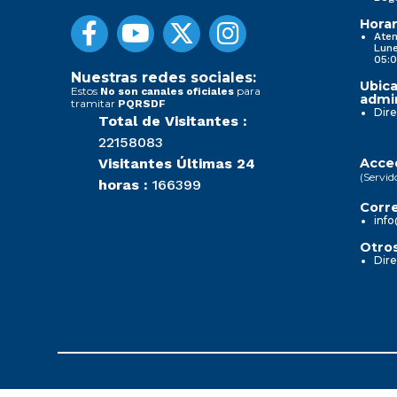
Horar
Aten
Lune
05:0
Nuestras redes sociales:
Ubica
Estos
para
No son canales oficiales
admin
tramitar
PQRSDF
Dire
Total de Visitantes :
22158083
Visitantes Últimas 24
Acced
(Servid
horas :
166399
Corre
info
Otros
Dire