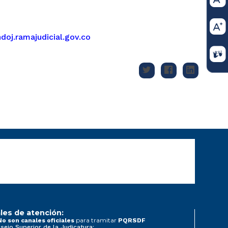
j.ramajudicial.gov.co
les de atención:
para tramitar
No son canales oficiales
PQRSDF
sejo Superior de la Judicatura: