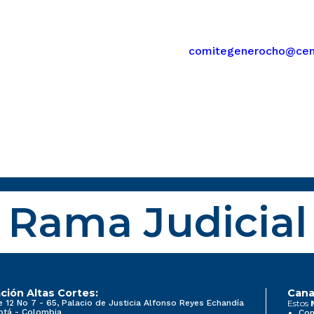
comitegenerocho@cendo
Rama Judicial
ción Altas Cortes:
Cana
e 12 No 7 - 65, Palacio de Justicia Alfonso Reyes Echandía
Estos
otá - Colombia
Con