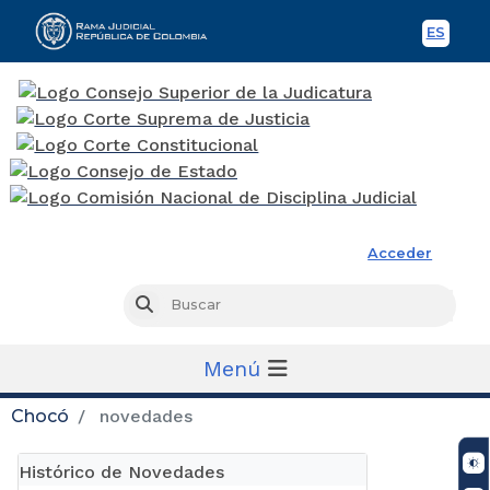
ES
Spani
Rama Judicial
Acceder
Busc
Buscar
Menú
Chocó
novedades
Histórico de Novedades