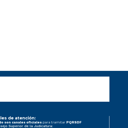
les de atención:
para tramitar
No son canales oficiales
PQRSDF
sejo Superior de la Judicatura: