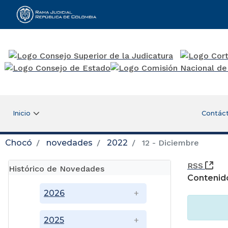
Rama Judicial
Inicio
Contác
Chocó
novedades
2022
12 - Diciembre
(Ab
RSS
Histórico de Novedades
Contenid
2026
2025