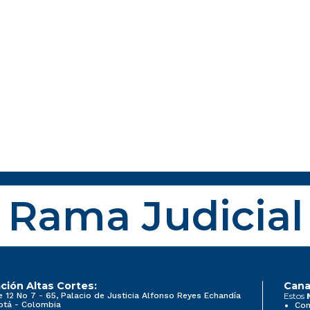
Rama Judicial
ción Altas Cortes:
Cana
e 12 No 7 - 65, Palacio de Justicia Alfonso Reyes Echandía
Estos
otá - Colombia
Con