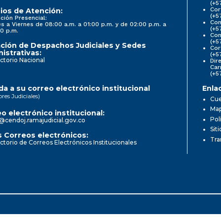
(+5
Cor
ios de Atención:
(+5
ción Presencial:
Con
s a Viernes de 08:00 a.m. a 01:00 p.m. y de 02:00 p.m. a
(+5
0 p.m.
Com
(+5
ción de Despachos Judiciales y Sedes
Cor
istrativas:
(+5
ctorio Nacional
Dir
Car
(+5
a a su correo electrónico institucional
Enla
ores Judiciales)
Cue
Map
o electrónico institucional:
Pol
@cendoj.ramajudicial.gov.co
Sit
 Correos electrónicos:
Tra
ctorio de Correos Electrónicos Institucionales