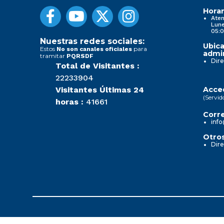
Horar
Aten
Lune
05:0
Nuestras redes sociales:
Ubica
Estos
para
No son canales oficiales
admin
tramitar
PQRSDF
Dire
Total de Visitantes :
22233904
Visitantes Últimas 24
Acced
(Servid
horas :
41661
Corre
info
Otros
Dire