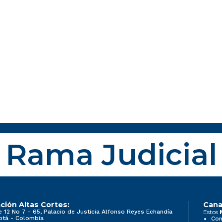
Rama Judicial
ción Altas Cortes:
Cana
e 12 No 7 - 65, Palacio de Justicia Alfonso Reyes Echandía
Estos
otá - Colombia
Con