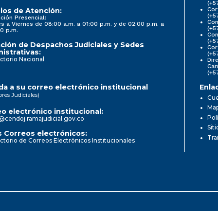
(+5
Cor
ios de Atención:
(+5
ción Presencial:
Con
s a Viernes de 08:00 a.m. a 01:00 p.m. y de 02:00 p.m. a
(+5
0 p.m.
Com
(+5
ción de Despachos Judiciales y Sedes
Cor
istrativas:
(+5
ctorio Nacional
Dir
Car
(+5
a a su correo electrónico institucional
Enla
ores Judiciales)
Cue
Map
o electrónico institucional:
Pol
@cendoj.ramajudicial.gov.co
Sit
 Correos electrónicos:
Tra
ctorio de Correos Electrónicos Institucionales