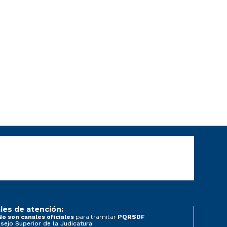
les de atención:
para tramitar
No son canales oficiales
PQRSDF
sejo Superior de la Judicatura: