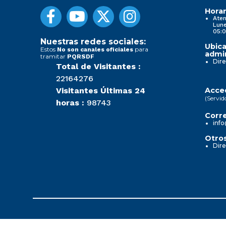
Horar
Aten
Lune
05:0
Nuestras redes sociales:
Ubica
Estos
para
No son canales oficiales
admin
tramitar
PQRSDF
Dire
Total de Visitantes :
22164276
Visitantes Últimas 24
Acced
(Servid
horas :
98743
Corre
info
Otros
Dire