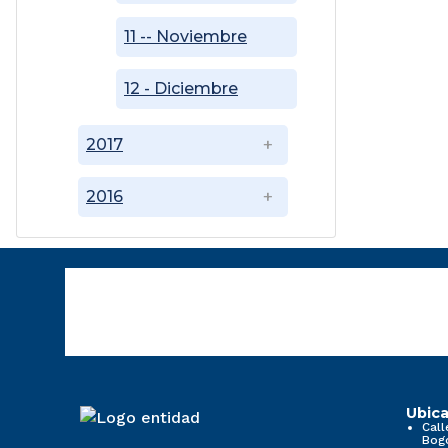
11 -- Noviembre
12 - Diciembre
2017
2016
Ubica
Call
Bog