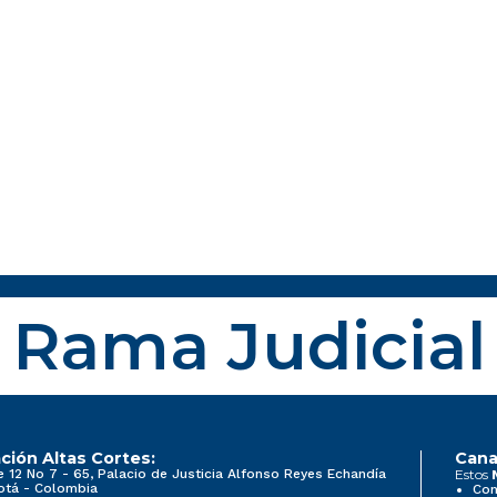
Rama Judicial
ción Altas Cortes:
Cana
e 12 No 7 - 65, Palacio de Justicia Alfonso Reyes Echandía
Estos
otá - Colombia
Con