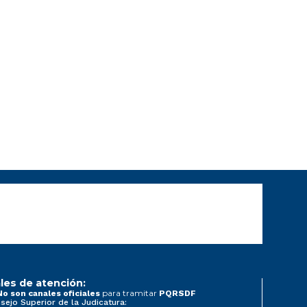
les de atención:
para tramitar
No son canales oficiales
PQRSDF
sejo Superior de la Judicatura: