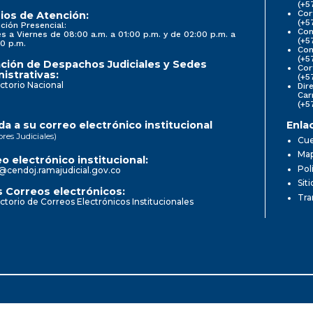
(+5
Cor
ios de Atención:
(+5
ción Presencial:
Con
s a Viernes de 08:00 a.m. a 01:00 p.m. y de 02:00 p.m. a
(+5
0 p.m.
Com
(+5
ción de Despachos Judiciales y Sedes
Cor
istrativas:
(+5
ctorio Nacional
Dir
Car
(+5
a a su correo electrónico institucional
Enla
ores Judiciales)
Cue
Map
o electrónico institucional:
Pol
@cendoj.ramajudicial.gov.co
Sit
 Correos electrónicos:
Tra
ctorio de Correos Electrónicos Institucionales