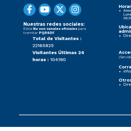
Horar
Aten
Lune
05:0
Nuestras redes sociales:
Ubica
Estos
para
No son canales oficiales
admin
tramitar
PQRSDF
Dire
Total de Visitantes :
22165825
Visitantes Últimas 24
Acced
(Servid
horas :
104190
Corre
info
Otros
Dire