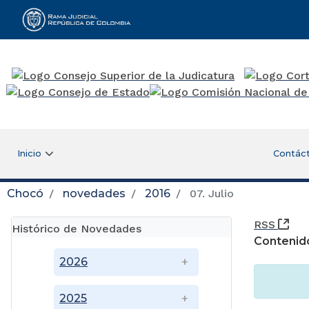
Rama Judicial
Inicio
Contác
Chocó
novedades
2016
07. Julio
(Ab
RSS
Histórico de Novedades
Contenid
2026
2025