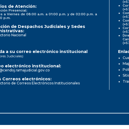
(+5
Cor
ios de Atención:
(+5
ción Presencial:
Con
s a Viernes de 08:00 a.m. a 01:00 p.m. y de 02:00 p.m. a
(+5
0 p.m.
Com
(+5
ción de Despachos Judiciales y Sedes
Cor
istrativas:
(+5
ctorio Nacional
Dir
Car
(+5
a a su correo electrónico institucional
Enla
ores Judiciales)
Cue
Map
o electrónico institucional:
Pol
@cendoj.ramajudicial.gov.co
Sit
 Correos electrónicos:
Tra
ctorio de Correos Electrónicos Institucionales