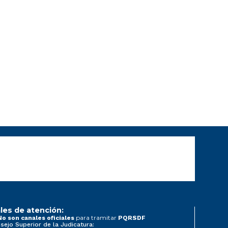
les de atención:
para tramitar
No son canales oficiales
PQRSDF
sejo Superior de la Judicatura: