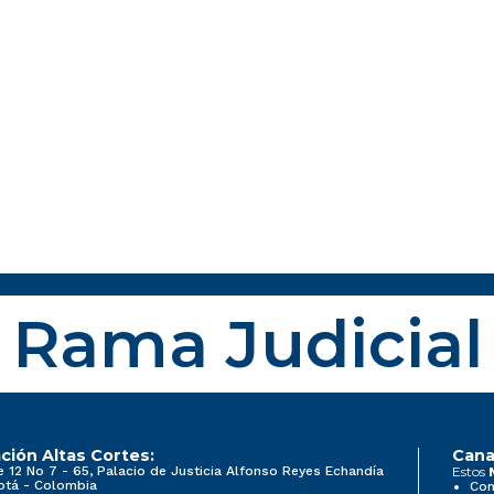
Rama Judicial
ción Altas Cortes:
Cana
e 12 No 7 - 65, Palacio de Justicia Alfonso Reyes Echandía
Estos
otá - Colombia
Con