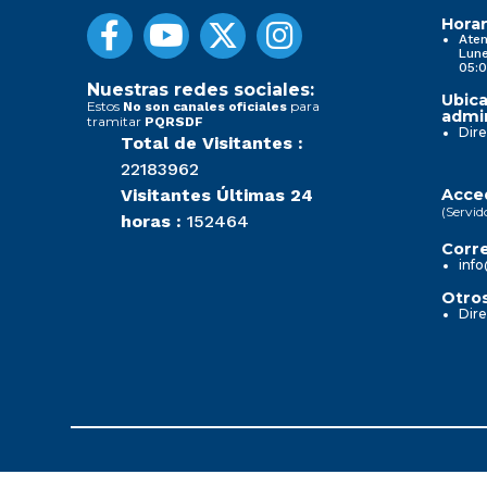
Horar
Aten
Lune
05:0
Nuestras redes sociales:
Ubica
Estos
para
No son canales oficiales
admin
tramitar
PQRSDF
Dire
Total de Visitantes :
22183962
Visitantes Últimas 24
Acced
(Servid
horas :
152464
Corre
info
Otros
Dire