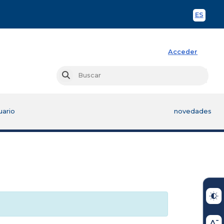
ES
Spani
Acceder
Busc
Buscar
uario
novedades