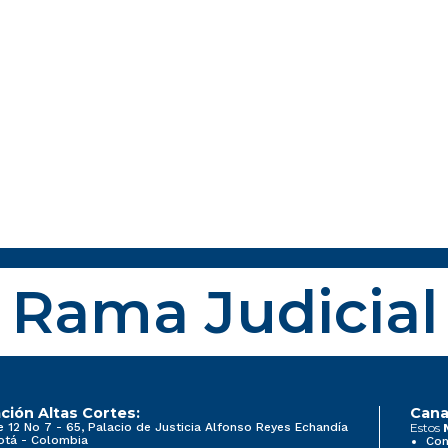
Rama Judicial
ción Altas Cortes:
Cana
e 12 No 7 - 65, Palacio de Justicia Alfonso Reyes Echandía
Estos
otá - Colombia
Con