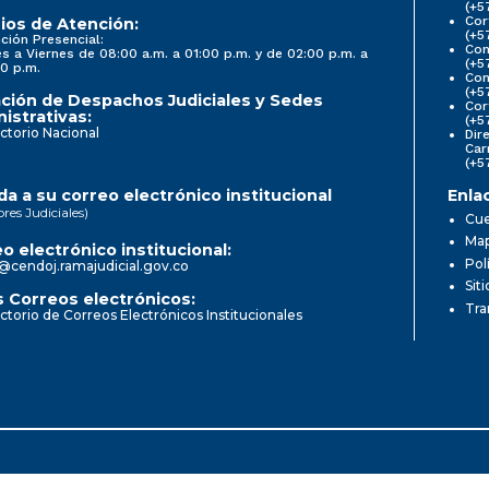
(+5
Cor
ios de Atención:
(+5
ción Presencial:
Con
s a Viernes de 08:00 a.m. a 01:00 p.m. y de 02:00 p.m. a
(+5
0 p.m.
Com
(+5
ción de Despachos Judiciales y Sedes
Cor
istrativas:
(+5
ctorio Nacional
Dir
Car
(+5
a a su correo electrónico institucional
Enla
ores Judiciales)
Cue
Map
o electrónico institucional:
Pol
@cendoj.ramajudicial.gov.co
Sit
 Correos electrónicos:
Tra
ctorio de Correos Electrónicos Institucionales