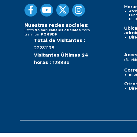
Horar
Aten
Lune
05:0
Nuestras redes sociales:
Ubica
Estos
para
No son canales oficiales
admin
tramitar
PQRSDF
Dire
Total de Visitantes :
22231138
Visitantes Últimas 24
Acced
(Servid
horas :
129986
Corre
info
Otros
Dire