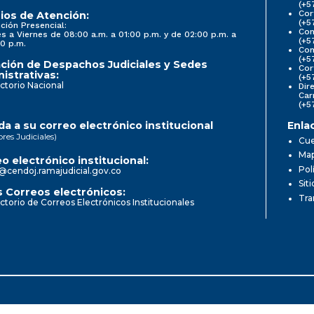
(+5
Cor
ios de Atención:
(+5
ción Presencial:
Con
s a Viernes de 08:00 a.m. a 01:00 p.m. y de 02:00 p.m. a
(+5
0 p.m.
Com
(+5
ción de Despachos Judiciales y Sedes
Cor
istrativas:
(+5
ctorio Nacional
Dir
Car
(+5
a a su correo electrónico institucional
Enla
ores Judiciales)
Cue
Map
o electrónico institucional:
Pol
@cendoj.ramajudicial.gov.co
Sit
 Correos electrónicos:
Tra
ctorio de Correos Electrónicos Institucionales