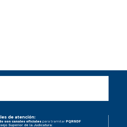
les de atención:
para tramitar
No son canales oficiales
PQRSDF
sejo Superior de la Judicatura: