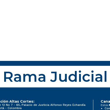
Rama Judicial
ción Altas Cortes:
Cana
e 12 No 7 - 65, Palacio de Justicia Alfonso Reyes Echandía
Estos
otá - Colombia
Con