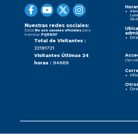
Horar
Aten
Lune
05:0
Nuestras redes sociales:
Ubica
Estos
para
No son canales oficiales
admin
tramitar
PQRSDF
Dire
Total de Visitantes :
22191721
Visitantes Últimas 24
Acced
(Servid
horas :
94669
Corre
info
Otros
Dire