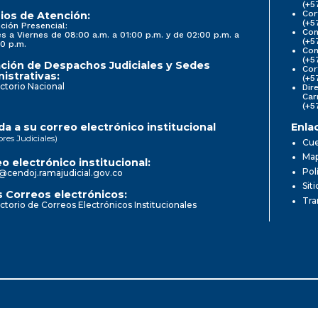
(+5
Cor
ios de Atención:
(+5
ción Presencial:
Con
s a Viernes de 08:00 a.m. a 01:00 p.m. y de 02:00 p.m. a
(+5
0 p.m.
Com
(+5
ción de Despachos Judiciales y Sedes
Cor
istrativas:
(+5
ctorio Nacional
Dir
Car
(+5
a a su correo electrónico institucional
Enla
ores Judiciales)
Cue
Map
o electrónico institucional:
Pol
@cendoj.ramajudicial.gov.co
Sit
 Correos electrónicos:
Tra
ctorio de Correos Electrónicos Institucionales