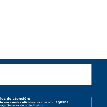
les de atención:
para tramitar
No son canales oficiales
PQRSDF
sejo Superior de la Judicatura: