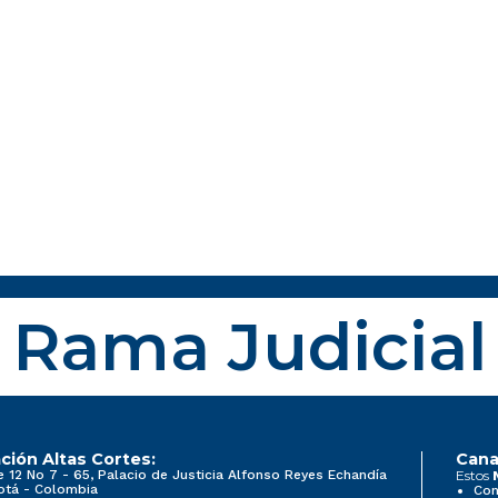
Rama Judicial
ción Altas Cortes:
Cana
e 12 No 7 - 65, Palacio de Justicia Alfonso Reyes Echandía
Estos
otá - Colombia
Con