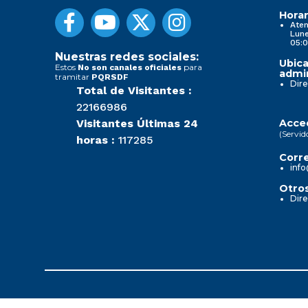
Horar
Aten
Lune
05:0
Nuestras redes sociales:
Ubica
Estos
para
No son canales oficiales
admin
tramitar
PQRSDF
Dire
Total de Visitantes :
22166986
Visitantes Últimas 24
Acced
(Servid
horas :
117285
Corre
info
Otros
Dire