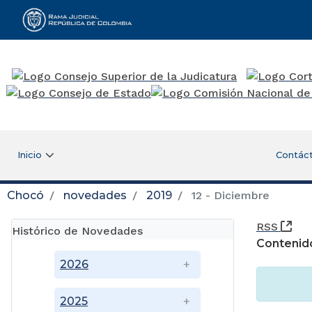
Rama Judicial
Inicio
Contác
Chocó
novedades
2019
12 - Diciembre
(Ab
RSS
Histórico de Novedades
Contenid
2026
2025