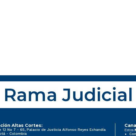
Rama Judicial
ción Altas Cortes:
Cana
e 12 No 7 - 65, Palacio de Justicia Alfonso Reyes Echandía
Estos
otá - Colombia
Con