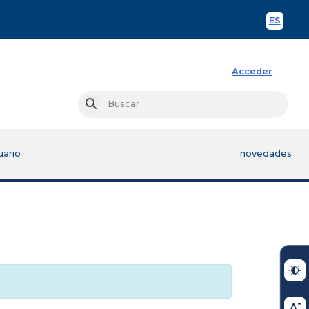
ES
Spani
Acceder
Busc
Buscar
uario
novedades