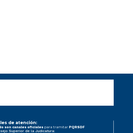
les de atención:
para tramitar
No son canales oficiales
PQRSDF
sejo Superior de la Judicatura: