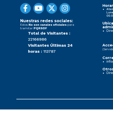
Horar
Aten
Lune
05:0
Nuestras redes sociales:
Ubica
Estos
para
No son canales oficiales
admin
tramitar
PQRSDF
Dire
Total de Visitantes :
22166986
Visitantes Últimas 24
Acced
(Servid
horas :
113787
Corre
info
Otros
Dire