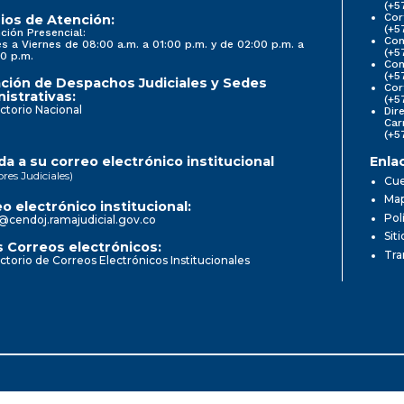
(+5
Cor
ios de Atención:
(+5
ción Presencial:
Con
s a Viernes de 08:00 a.m. a 01:00 p.m. y de 02:00 p.m. a
(+5
0 p.m.
Com
(+5
ción de Despachos Judiciales y Sedes
Cor
istrativas:
(+5
ctorio Nacional
Dir
Car
(+5
a a su correo electrónico institucional
Enla
ores Judiciales)
Cue
Map
o electrónico institucional:
Pol
@cendoj.ramajudicial.gov.co
Sit
 Correos electrónicos:
Tra
ctorio de Correos Electrónicos Institucionales