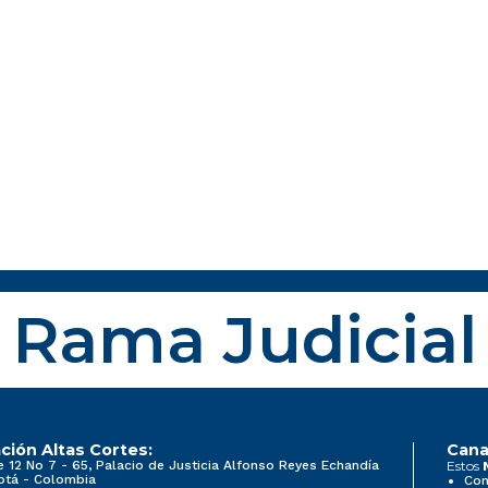
Rama Judicial
ción Altas Cortes:
Cana
e 12 No 7 - 65, Palacio de Justicia Alfonso Reyes Echandía
Estos
otá - Colombia
Con