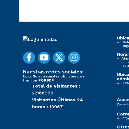
Ubica
Call
Bog
Horar
Aten
Lune
05:0
Nuestras redes sociales:
Ubica
Estos
para
No son canales oficiales
admin
tramitar
PQRSDF
Dire
Total de Visitantes :
22166986
Visitantes Últimas 24
Acced
(Servid
horas :
109671
Corre
info
Otros