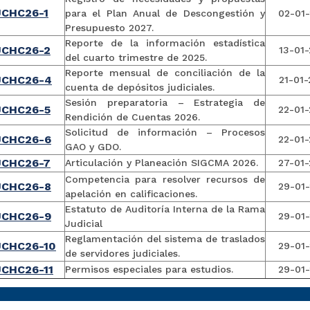
CHC26-1
para el Plan Anual de Descongestión y
02-01
Presupuesto 2027.
Reporte de la información estadística
JCHC26-2
13-01
del cuarto trimestre de 2025.
Reporte mensual de conciliación de la
JCHC26-4
21-01
cuenta de depósitos judiciales.
Sesión preparatoria – Estrategia de
JCHC26-5
22-01
Rendición de Cuentas 2026.
Solicitud de información – Procesos
JCHC26-6
22-01
GAO y GDO.
JCHC26-7
Articulación y Planeación SIGCMA 2026.
27-01
Competencia para resolver recursos de
JCHC26-8
29-01
apelación en calificaciones.
Estatuto de Auditoría Interna de la Rama
JCHC26-9
29-01
Judicial
Reglamentación del sistema de traslados
JCHC26-10
29-01
de servidores judiciales.
CHC26-11
Permisos especiales para estudios.
29-01