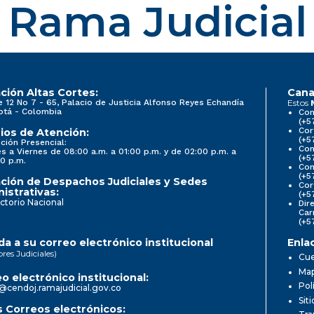
Rama Judicial
ción Altas Cortes:
Cana
e 12 No 7 - 65, Palacio de Justicia Alfonso Reyes Echandía
Estos
otá - Colombia
Con
(+5
Cor
ios de Atención:
(+5
ción Presencial:
Con
s a Viernes de 08:00 a.m. a 01:00 p.m. y de 02:00 p.m. a
(+5
0 p.m.
Com
(+5
ción de Despachos Judiciales y Sedes
Cor
istrativas:
(+5
ctorio Nacional
Dir
Car
(+5
a a su correo electrónico institucional
Enla
ores Judiciales)
Cue
Map
o electrónico institucional:
Pol
@cendoj.ramajudicial.gov.co
Sit
 Correos electrónicos: