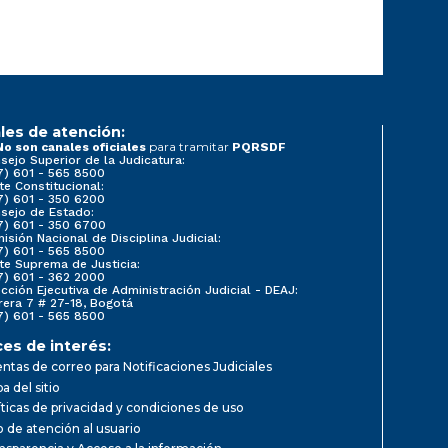
les de atención:
para tramitar
No son canales oficiales
PQRSDF
sejo Superior de la Judicatura:
7) 601 - 565 8500
te Constitucional:
7) 601 - 350 6200
sejo de Estado:
7) 601 - 350 6700
isión Nacional de Disciplina Judicial:
7) 601 - 565 8500
te Suprema de Justicia:
7) 601 - 362 2000
ección Ejecutiva de Administración Judicial - DEAJ:
rera 7 # 27-18, Bogotá
7) 601 - 565 8500
ces de interés:
ntas de correo para Notificaciones Judiciales
a del sitio
íticas de privacidad y condiciones de uso
io de atención al usuario