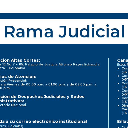
Rama Judicial
ción Altas Cortes:
Cana
e 12 No 7 - 65, Palacio de Justicia Alfonso Reyes Echandía
Estos
otá - Colombia
Con
(+5
Cor
ios de Atención:
(+5
ción Presencial:
Con
s a Viernes de 08:00 a.m. a 01:00 p.m. y de 02:00 p.m. a
(+5
0 p.m.
Com
(+5
ción de Despachos Judiciales y Sedes
Cor
istrativas:
(+5
ctorio Nacional
Dir
Car
(+5
a a su correo electrónico institucional
Enla
ores Judiciales)
Cue