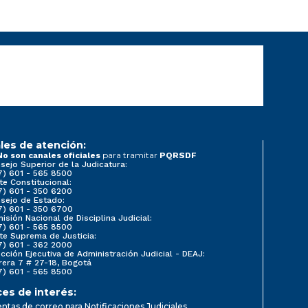
les de atención:
para tramitar
No son canales oficiales
PQRSDF
sejo Superior de la Judicatura:
7) 601 - 565 8500
te Constitucional:
7) 601 - 350 6200
sejo de Estado:
7) 601 - 350 6700
isión Nacional de Disciplina Judicial:
7) 601 - 565 8500
te Suprema de Justicia:
7) 601 - 362 2000
ección Ejecutiva de Administración Judicial - DEAJ:
rera 7 # 27-18, Bogotá
7) 601 - 565 8500
ces de interés:
ntas de correo para Notificaciones Judiciales