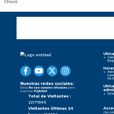
Chocó.
Ubica
Call
Bog
Horar
Aten
Lune
05:0
Nuestras redes sociales:
Ubica
Estos
para
No son canales oficiales
admin
tramitar
PQRSDF
Dire
Total de Visitantes :
22171945
Visitantes Últimas 24
Acced
(Servid