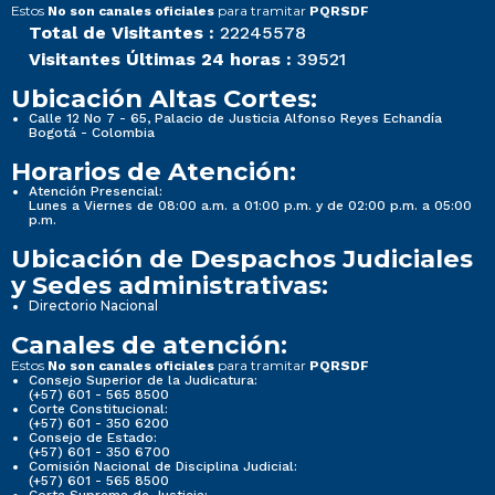
Estos
para tramitar
No son canales oficiales
PQRSDF
Total de Visitantes :
22245578
Visitantes Últimas 24 horas :
39521
Ubicación Altas Cortes:
Calle 12 No 7 - 65, Palacio de Justicia Alfonso Reyes Echandía
Bogotá - Colombia
Horarios de Atención:
Atención Presencial:
Lunes a Viernes de 08:00 a.m. a 01:00 p.m. y de 02:00 p.m. a 05:00
p.m.
Ubicación de Despachos Judiciales
y Sedes administrativas:
Directorio Nacional
Canales de atención:
Estos
para tramitar
No son canales oficiales
PQRSDF
Consejo Superior de la Judicatura:
(+57) 601 - 565 8500
Corte Constitucional:
(+57) 601 - 350 6200
Consejo de Estado:
(+57) 601 - 350 6700
Comisión Nacional de Disciplina Judicial:
(+57) 601 - 565 8500
Corte Suprema de Justicia: