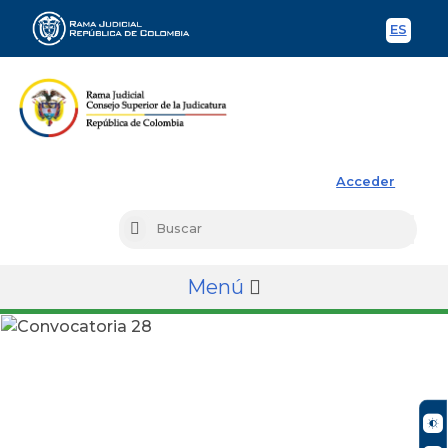
ES
Spani
Rama Judicial
Acceder
Busc
Buscar
Menú