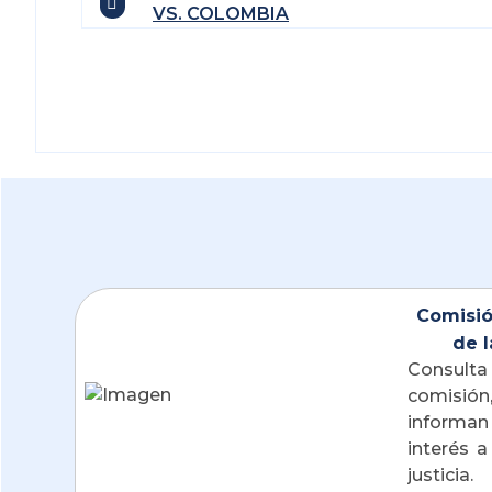
VS. COLOMBIA
Comisió
de l
Consulta 
comisi
informan
interés a
justicia. 