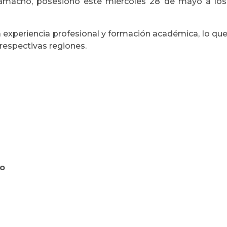
Camacho, posesionó este miércoles 28 de mayo a los 
xperiencia profesional y formación académica, lo que pe
 respectivas regiones.
co