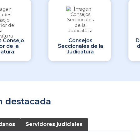
s Consejo
Consejos
D
or de la
Seccionales de la
d
catura
Judicatura
n destacada
danos
Servidores judiciales