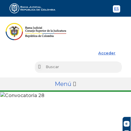
ES
Spani
Rama Judicial
Acceder
Busc
Buscar
Menú