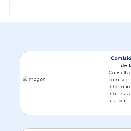
Comisió
de l
Consulta 
comisi
informan
interés a
justicia. 