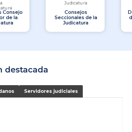
s Consejo
Consejos
D
or de la
Seccionales de la
d
catura
Judicatura
n destacada
danos
Servidores judiciales