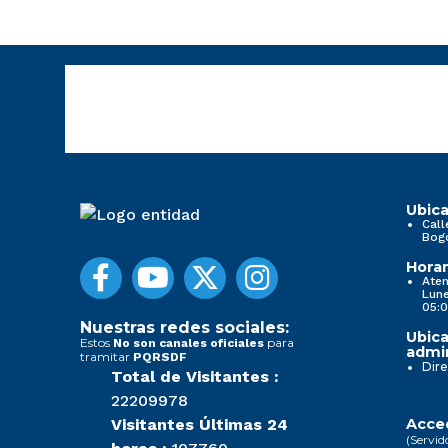
Ubica
Call
Bog
Horar
Aten
Lune
05:0
Nuestras redes sociales:
Ubica
Estos
para
No son canales oficiales
admin
tramitar
PQRSDF
Dire
Total de Visitantes :
22209978
Visitantes Últimas 24
Acced
(Servid