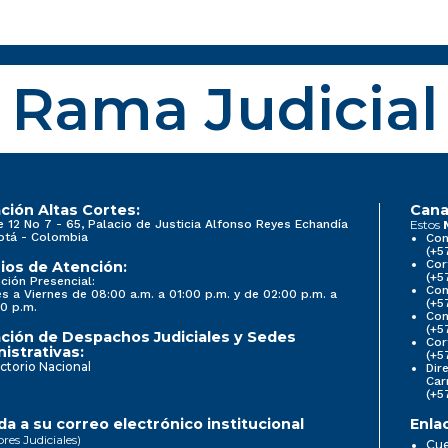
Rama Judicial
ción Altas Cortes:
Cana
e 12 No 7 - 65, Palacio de Justicia Alfonso Reyes Echandía
Estos
otá - Colombia
Con
(+5
Cor
ios de Atención:
(+5
ción Presencial:
Con
s a Viernes de 08:00 a.m. a 01:00 p.m. y de 02:00 p.m. a
(+5
0 p.m.
Com
(+5
ción de Despachos Judiciales y Sedes
Cor
istrativas:
(+5
ctorio Nacional
Dir
Car
(+5
a a su correo electrónico institucional
Enla
ores Judiciales)
Cue