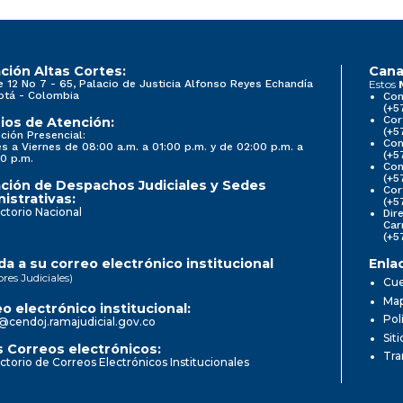
ción Altas Cortes:
Cana
e 12 No 7 - 65, Palacio de Justicia Alfonso Reyes Echandía
Estos
otá - Colombia
Con
(+5
Cor
ios de Atención:
(+5
ción Presencial:
Con
s a Viernes de 08:00 a.m. a 01:00 p.m. y de 02:00 p.m. a
(+5
0 p.m.
Com
(+5
ción de Despachos Judiciales y Sedes
Cor
istrativas:
(+5
ctorio Nacional
Dir
Car
(+5
a a su correo electrónico institucional
Enla
ores Judiciales)
Cue
Map
o electrónico institucional:
Pol
@cendoj.ramajudicial.gov.co
Sit
 Correos electrónicos:
Tra
ctorio de Correos Electrónicos Institucionales