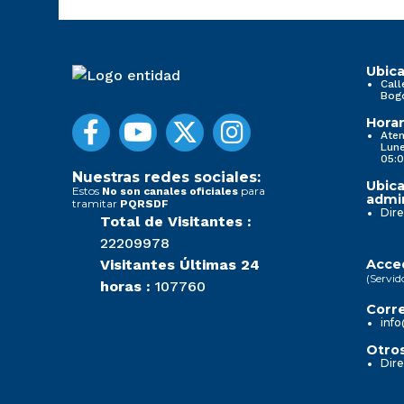
Ubica
Call
Bog
Horar
Aten
Lune
05:0
Nuestras redes sociales:
Ubica
Estos
para
No son canales oficiales
admin
tramitar
PQRSDF
Dire
Total de Visitantes :
22209978
Visitantes Últimas 24
Acced
(Servid
horas :
107760
Corre
info
Otros
Dire