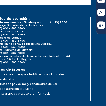
les de atención:
para tramitar
No son canales oficiales
PQRSDF
sejo Superior de la Judicatura:
7) 601 - 565 8500
te Constitucional:
7) 601 - 350 6200
sejo de Estado:
7) 601 - 350 6700
isión Nacional de Disciplina Judicial:
7) 601 - 565 8500
te Suprema de Justicia:
7) 601 - 362 2000
ección Ejecutiva de Administración Judicial - DEAJ:
rera 7 # 27-18, Bogotá
7) 601 - 565 8500
ces de interés:
ntas de correo para Notificaciones Judiciales
a del sitio
íticas de privacidad y condiciones de uso
io de atención al usuario
nsparencia y Acceso a la información