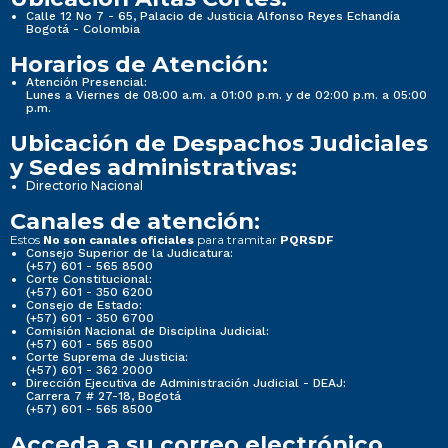
Calle 12 No 7 - 65, Palacio de Justicia Alfonso Reyes Echandía
Bogotá - Colombia
Horarios de Atención:
Atención Presencial:
Lunes a Viernes de 08:00 a.m. a 01:00 p.m. y de 02:00 p.m. a 05:00
p.m.
Ubicación de Despachos Judiciales
y Sedes administrativas:
Directorio Nacional
Canales de atención:
Estos
para tramitar
No son canales oficiales
PQRSDF
Consejo Superior de la Judicatura:
(+57) 601 - 565 8500
Corte Constitucional:
(+57) 601 - 350 6200
Consejo de Estado:
(+57) 601 - 350 6700
Comisión Nacional de Disciplina Judicial:
(+57) 601 - 565 8500
Corte Suprema de Justicia:
(+57) 601 - 362 2000
Dirección Ejecutiva de Administración Judicial - DEAJ:
Carrera 7 # 27-18, Bogotá
(+57) 601 - 565 8500
Acceda a su correo electrónico