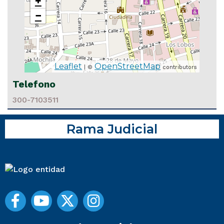
+
−
Leaflet
OpenStreetMap
| ©
contributors
Telefono
300-7103511
Rama Judicial