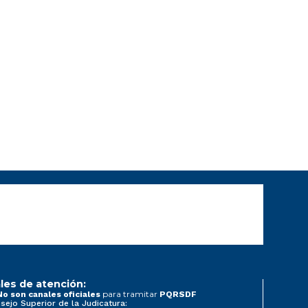
les de atención:
para tramitar
No son canales oficiales
PQRSDF
sejo Superior de la Judicatura: