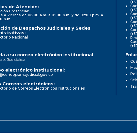
(+5
Cor
ios de Atención:
(+5
ción Presencial:
Con
s a Viernes de 08:00 a.m. a 01:00 p.m. y de 02:00 p.m. a
(+5
0 p.m.
Com
(+5
ción de Despachos Judiciales y Sedes
Cor
istrativas:
(+5
ctorio Nacional
Dir
Car
(+5
a a su correo electrónico institucional
Enla
ores Judiciales)
Cue
Map
o electrónico institucional:
Pol
@cendoj.ramajudicial.gov.co
Sit
 Correos electrónicos:
Tra
ctorio de Correos Electrónicos Institucionales