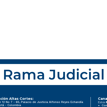
Rama Judicial
ción Altas Cortes:
Cana
e 12 No 7 - 65, Palacio de Justicia Alfonso Reyes Echandía
Estos
otá - Colombia
Con