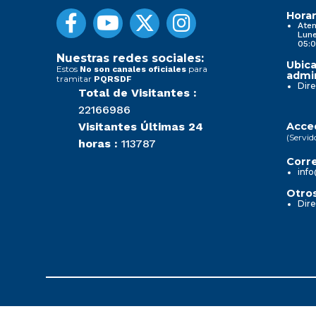
Horar
Aten
Lune
05:0
Nuestras redes sociales:
Ubica
Estos
para
No son canales oficiales
admin
tramitar
PQRSDF
Dire
Total de Visitantes :
22166986
Visitantes Últimas 24
Acced
(Servid
horas :
113787
Corre
info
Otros
Dire