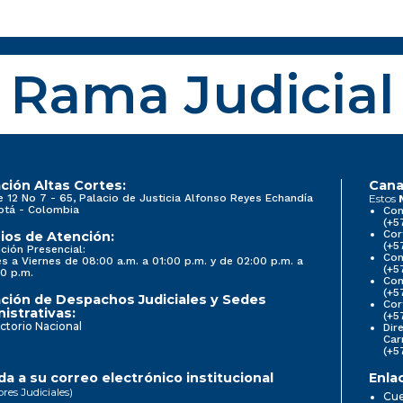
Rama Judicial
ción Altas Cortes:
Cana
e 12 No 7 - 65, Palacio de Justicia Alfonso Reyes Echandía
Estos
otá - Colombia
Con
(+5
Cor
ios de Atención:
(+5
ción Presencial:
Con
s a Viernes de 08:00 a.m. a 01:00 p.m. y de 02:00 p.m. a
(+5
0 p.m.
Com
(+5
ción de Despachos Judiciales y Sedes
Cor
istrativas:
(+5
ctorio Nacional
Dir
Car
(+5
a a su correo electrónico institucional
Enla
ores Judiciales)
Cue