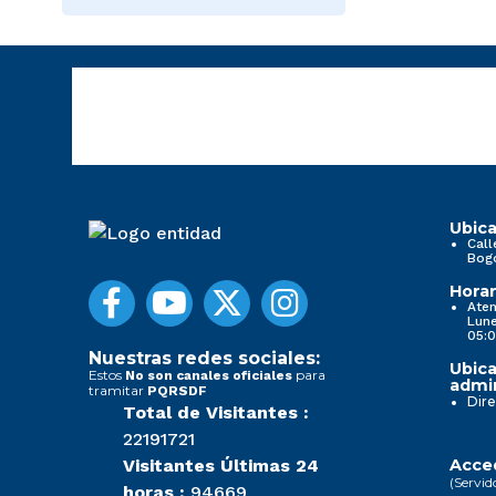
Ubica
Call
Bog
Horar
Aten
Lune
05:0
Nuestras redes sociales:
Ubica
Estos
para
No son canales oficiales
admin
tramitar
PQRSDF
Dire
Total de Visitantes :
22191721
Visitantes Últimas 24
Acced
(Servid
horas :
94669