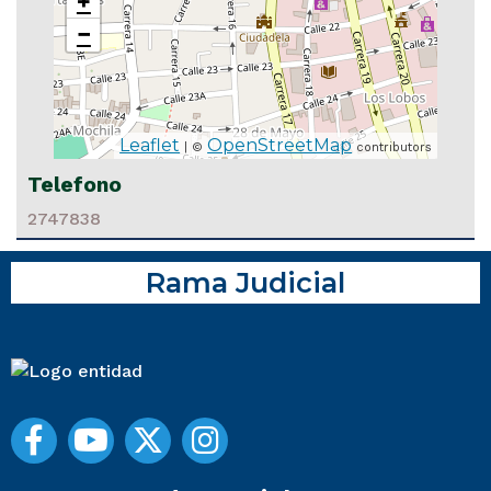
+
−
Leaflet
OpenStreetMap
| ©
contributors
Telefono
2747838
Rama Judicial