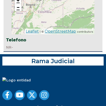
+
−
Leaflet
OpenStreetMap
| ©
contributors
Telefono
NR-
Rama Judicial