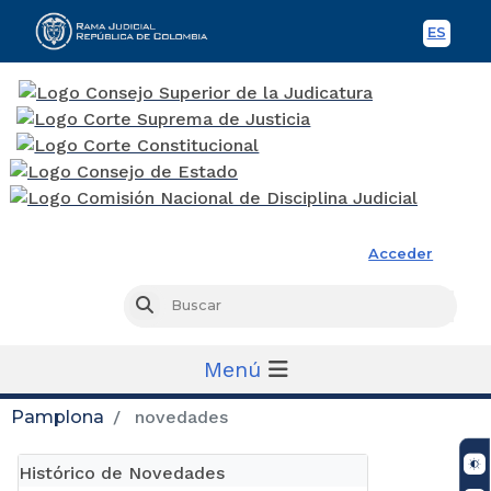
ES
Spani
Rama Judicial
Acceder
Busc
Buscar
Menú
Pamplona
novedades
Histórico de Novedades