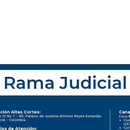
Rama Judicial
ción Altas Cortes:
Cana
e 12 No 7 - 65, Palacio de Justicia Alfonso Reyes Echandía
Estos
otá - Colombia
Con
(+5
Cor
ios de Atención: