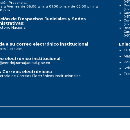
(+5
ción Presencial:
Con
s a Viernes de 08:00 a.m. a 01:00 p.m. y de 02:00 p.m. a
(+5
0 p.m.
Com
(+5
ción de Despachos Judiciales y Sedes
Cor
istrativas:
(+5
ctorio Nacional
Dir
Car
(+5
a a su correo electrónico institucional
Enla
ores Judiciales)
Cue
Map
o electrónico institucional:
Pol
@cendoj.ramajudicial.gov.co
Sit
 Correos electrónicos:
Tra
ctorio de Correos Electrónicos Institucionales