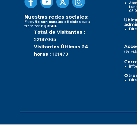
Aten
Lune
05:0
Nuestras redes sociales:
Ubica
Estos
para
No son canales oficiales
admin
tramitar
PQRSDF
Dire
Total de Visitantes :
22187065
Visitantes Últimas 24
Acced
(Servid
horas :
161473
Corre
info
Otros
Dire