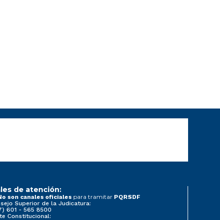
les de atención:
para tramitar
No son canales oficiales
PQRSDF
sejo Superior de la Judicatura:
7) 601 - 565 8500
te Constitucional: