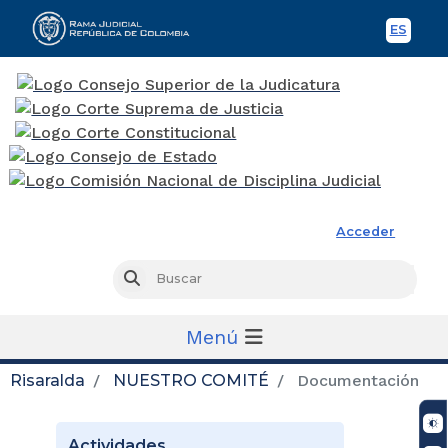
ES
Spani
Rama Judicial
Acceder
Busc
Buscar
Menú
Risaralda
NUESTRO COMITÉ
Documentación
Actividades