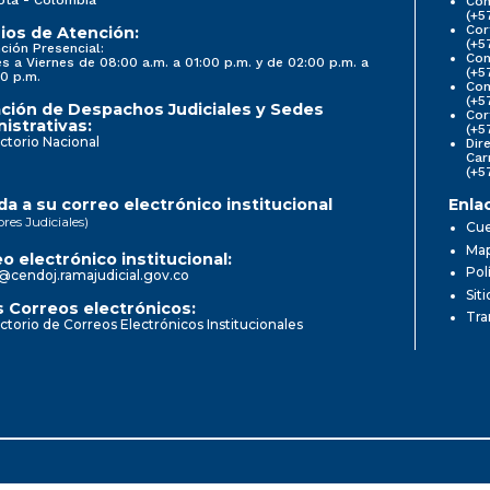
Con
(+5
Cor
ios de Atención:
(+5
ción Presencial:
Con
s a Viernes de 08:00 a.m. a 01:00 p.m. y de 02:00 p.m. a
(+5
0 p.m.
Com
(+5
ción de Despachos Judiciales y Sedes
Cor
istrativas:
(+5
ctorio Nacional
Dir
Car
(+5
a a su correo electrónico institucional
Enla
ores Judiciales)
Cue
Map
o electrónico institucional:
Pol
@cendoj.ramajudicial.gov.co
Sit
 Correos electrónicos:
Tra
ctorio de Correos Electrónicos Institucionales