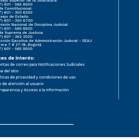
sejo Superior de la Judicatura:
7) 601 - 565 8500
te Constitucional:
7) 601 - 350 6200
sejo de Estado:
7) 601 - 350 6700
isión Nacional de Disciplina Judicial:
7) 601 - 565 8500
te Suprema de Justicia:
7) 601 - 362 2000
ección Ejecutiva de Administración Judicial - DEAJ:
rera 7 # 27-18, Bogotá
7) 601 - 565 8500
ces de interés:
ntas de correo para Notificaciones Judiciales
a del sitio
íticas de privacidad y condiciones de uso
io de atención al usuario
nsparencia y Acceso a la información