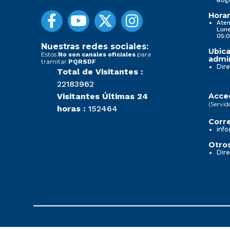
Horar
Aten
Lune
05:0
Nuestras redes sociales:
Ubica
Estos
para
No son canales oficiales
admin
tramitar
PQRSDF
Dire
Total de Visitantes :
22183962
Visitantes Últimas 24
Acced
(Servid
horas :
152464
Corre
info
Otros
Dire