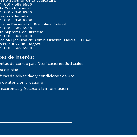
sejo Superior de la Judicatura:
7) 601 - 565 8500
te Constitucional:
7) 601 - 350 6200
sejo de Estado:
7) 601 - 350 6700
isión Nacional de Disciplina Judicial:
7) 601 - 565 8500
te Suprema de Justicia:
7) 601 - 362 2000
ección Ejecutiva de Administración Judicial - DEAJ:
rera 7 # 27-18, Bogotá
7) 601 - 565 8500
ces de interés:
ntas de correo para Notificaciones Judiciales
a del sitio
íticas de privacidad y condiciones de uso
io de atención al usuario
nsparencia y Acceso a la información