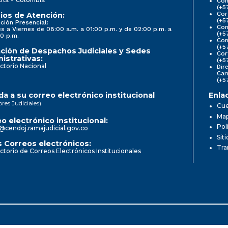
Con
(+5
Cor
ios de Atención:
(+5
ción Presencial:
Con
s a Viernes de 08:00 a.m. a 01:00 p.m. y de 02:00 p.m. a
(+5
0 p.m.
Com
(+5
ción de Despachos Judiciales y Sedes
Cor
istrativas:
(+5
ctorio Nacional
Dir
Car
(+5
a a su correo electrónico institucional
Enla
ores Judiciales)
Cue
Map
o electrónico institucional:
Pol
@cendoj.ramajudicial.gov.co
Sit
 Correos electrónicos:
Tra
ctorio de Correos Electrónicos Institucionales