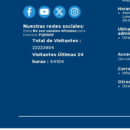
Horar
Aten
Lune
05:0
Nuestras redes sociales:
Ubica
Estos
para
No son canales oficiales
admin
tramitar
PQRSDF
Dire
Total de Visitantes :
22233904
Visitantes Últimas 24
Acced
(Servid
horas :
44104
Corre
info
Otros
Dire