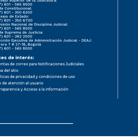
sejo Superior de la Judicatura:
7) 601 - 565 8500
te Constitucional:
7) 601 - 350 6200
sejo de Estado:
7) 601 - 350 6700
isión Nacional de Disciplina Judicial:
7) 601 - 565 8500
te Suprema de Justicia:
7) 601 - 362 2000
ección Ejecutiva de Administración Judicial - DEAJ:
rera 7 # 27-18, Bogotá
7) 601 - 565 8500
ces de interés:
ntas de correo para Notificaciones Judiciales
a del sitio
íticas de privacidad y condiciones de uso
io de atención al usuario
nsparencia y Acceso a la información