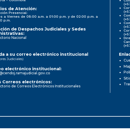
Con
(+5
Cor
ios de Atención:
(+5
ción Presencial:
Con
s a Viernes de 08:00 a.m. a 01:00 p.m. y de 02:00 p.m. a
(+5
0 p.m.
Com
(+5
ción de Despachos Judiciales y Sedes
Cor
istrativas:
(+5
ctorio Nacional
Dir
Car
(+5
a a su correo electrónico institucional
Enla
ores Judiciales)
Cue
Map
o electrónico institucional:
Pol
@cendoj.ramajudicial.gov.co
Sit
 Correos electrónicos:
Tra
ctorio de Correos Electrónicos Institucionales