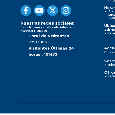
Horar
Aten
Lune
05:0
Nuestras redes sociales:
Ubica
Estos
para
No son canales oficiales
admin
tramitar
PQRSDF
Dire
Total de Visitantes :
22187065
Visitantes Últimas 24
Acced
(Servid
horas :
161473
Corre
info
Otros
Dire