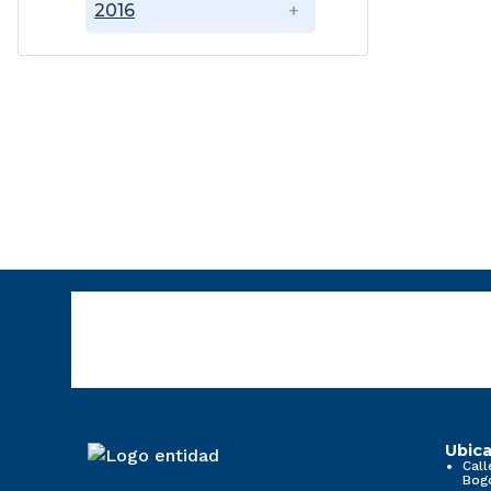
2016
Ubica
Call
Bog