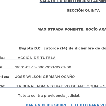
SALA DE LO CONTENCIOSO ADMIN
SECCIÓN QUINTA
MAGISTRADA PONENTE: ROCÍO AR
Bogotá D.C., catorce (14) de diciembre de do
encia:
ACCIÓN DE TUTELA
ción:
11001-03-15-000-2021-11273-00
antes:
JOSÉ WILSON GERMÁN OCAÑO
dado:
TRIBUNAL ADMINISTRATIVO DE ANTIOQUIA – S
ma:
Tutela contra providencia judicial.
DAR UN CLICK SOBRE EL TEXTO PARA V