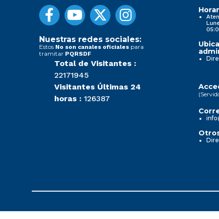
Horar
Aten
Lune
05:0
Nuestras redes sociales:
Ubica
Estos
para
No son canales oficiales
admin
tramitar
PQRSDF
Dire
Total de Visitantes :
22171945
Visitantes Últimas 24
Acced
(Servid
horas :
126387
Corre
info
Otros
Dire