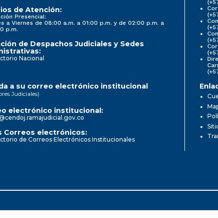
(+5
Cor
ios de Atención:
(+5
ción Presencial:
Con
s a Viernes de 08:00 a.m. a 01:00 p.m. y de 02:00 p.m. a
(+5
0 p.m.
Com
(+5
ción de Despachos Judiciales y Sedes
Cor
istrativas:
(+5
ctorio Nacional
Dir
Car
(+5
a a su correo electrónico institucional
Enla
ores Judiciales)
Cue
Map
o electrónico institucional:
Pol
@cendoj.ramajudicial.gov.co
Sit
 Correos electrónicos:
Tra
ctorio de Correos Electrónicos Institucionales