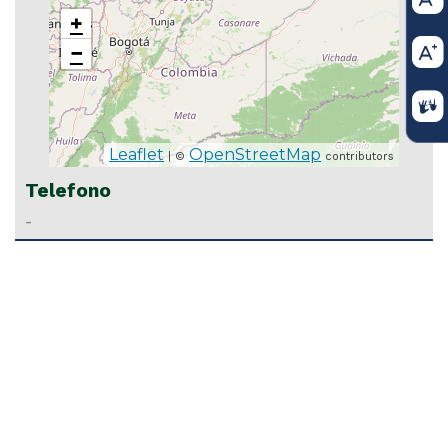
+
−
Leaflet
OpenStreetMap
| ©
contributors
 08 2024
Telefono
O SORTEO DE MAGISTRADO PONENTE PROCESOS
TORAL
-