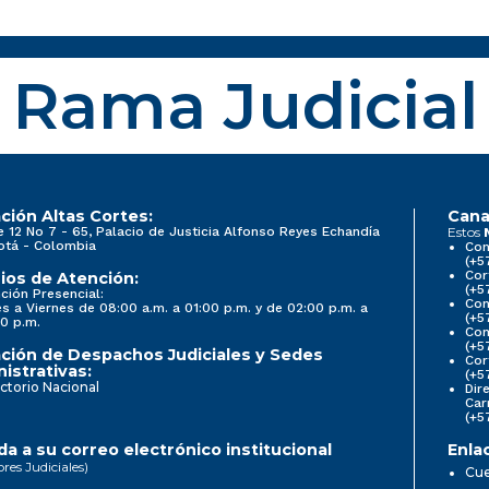
Rama Judicial
ción Altas Cortes:
Cana
e 12 No 7 - 65, Palacio de Justicia Alfonso Reyes Echandía
Estos
otá - Colombia
Con
(+5
Cor
ios de Atención:
(+5
ción Presencial:
Con
s a Viernes de 08:00 a.m. a 01:00 p.m. y de 02:00 p.m. a
(+5
0 p.m.
Com
(+5
ción de Despachos Judiciales y Sedes
Cor
istrativas:
(+5
ctorio Nacional
Dir
Car
(+5
a a su correo electrónico institucional
Enla
ores Judiciales)
Cue