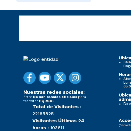
Ubica
Call
Bog
Horar
Aten
Lune
05:0
Nuestras redes sociales:
Ubica
Estos
para
No son canales oficiales
admin
tramitar
PQRSDF
Dire
Total de Visitantes :
22165825
Visitantes Últimas 24
Acced
(Servid
horas :
103611