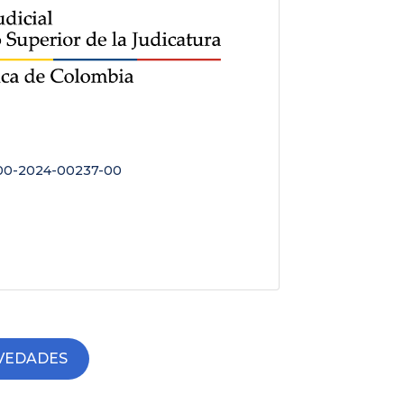
May
0-2024-00237-00
AVIS
ELEC
VEDADES